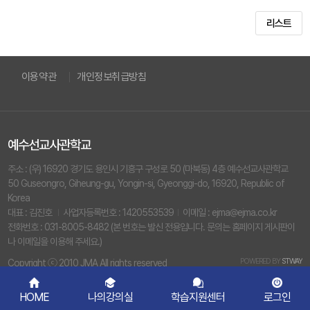
리스트
이용약관
개인정보취급방침
예수선교사관학교
주소 : (우) 16920 경기도 용인시 기흥구 구성로 50 (마북동) 4층 예수선교사관학교
50 Guseongro, Giheung-gu, Yongin-si, Gyeonggi-do, 16920, Republic of
Korea
대표 : 김진호
사업자등록번호 : 1420553539
이메일 : ejma@ejma.co.kr
전화번호 : 031-8005-8482 (본 번호는 발신 전용입니다. 문의는 홈페이지 게시판이
나 이메일을 이용해 주세요.)
POWERED BY
STWAY
Copyright ⓒ 2010 JMA All rights reserved
HOME
나의강의실
학습지원센터
로그인